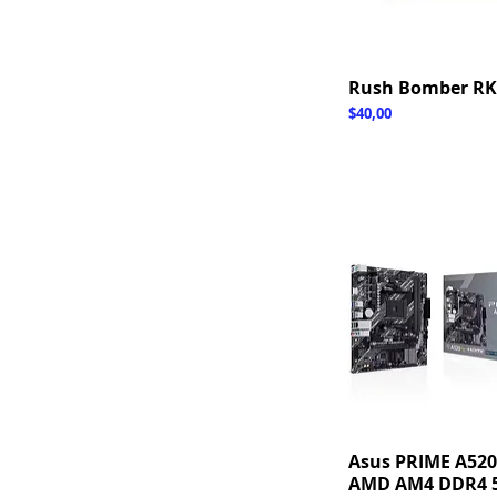
Rush Bomber RK
Hızlı Bakış
Fiyat
$40,00
Asus PRIME A52
Hızlı Bakış
AMD AM4 DDR4 