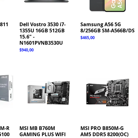
811
Dell Vostro 3530 i7-
Hızlı Bakış
Samsung A56 5G
Hızlı Bakış
1355U 16GB 512GB
8/256GB SM-A566B/DS
15.6" -
Fiyat
$465,00
N1601PVNB3530U
Fiyat
$940,00
0M-R
MSI MB B760M
Hızlı Bakış
MSI PRO B850M-G
Hızlı Bakış
5100
GAMING PLUS WIFI
AM5 DDR5 8200(OC)