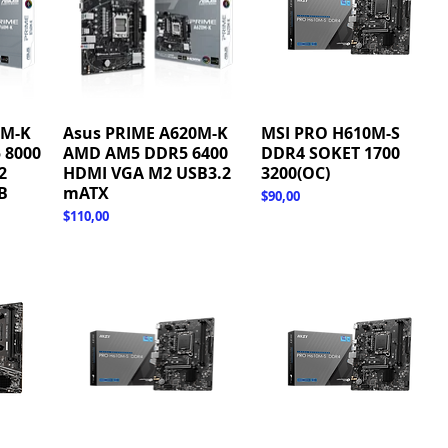
0M-K
Asus PRIME A620M-K
Hızlı Bakış
MSI PRO H610M-S
Hızlı Bakış
 8000
AMD AM5 DDR5 6400
DDR4 SOKET 1700
2
HDMI VGA M2 USB3.2
3200(OC)
B
mATX
Fiyat
$90,00
Fiyat
$110,00