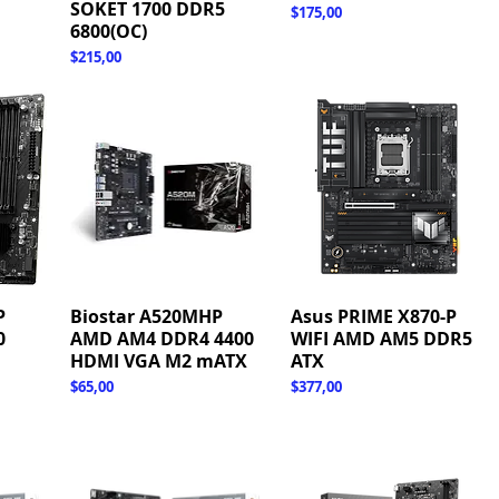
SOKET 1700 DDR5
Fiyat
$175,00
6800(OC)
Fiyat
$215,00
P
Biostar A520MHP
Hızlı Bakış
Asus PRIME X870-P
Hızlı Bakış
0
AMD AM4 DDR4 4400
WIFI AMD AM5 DDR5
HDMI VGA M2 mATX
ATX
Fiyat
Fiyat
$65,00
$377,00