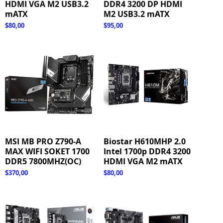
HDMI VGA M2 USB3.2
DDR4 3200 DP HDMI
mATX
M2 USB3.2 mATX
Fiyat
Fiyat
$80,00
$95,00
MSI MB PRO Z790-A
Hızlı Bakış
Biostar H610MHP 2.0
Hızlı Bakış
MAX WIFI SOKET 1700
Intel 1700p DDR4 3200
DDR5 7800MHZ(OC)
HDMI VGA M2 mATX
Fiyat
Fiyat
$370,00
$80,00