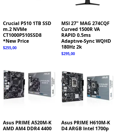
Crucial P510 1TB SSD
Hızlı Bakış
MSI 27" MAG 274CQF
Hızlı Bakış
m.2 NVMe
Curved 1500R VA
CT1000P510SSD8
RAPID 0.5ms
*New Price
Adaptıve-Sync WQHD
180Hz 2k
Fiyat
$255,00
Fiyat
$295,00
Asus PRIME A520M-K
Hızlı Bakış
Asus PRIME H610M-K
Hızlı Bakış
AMD AM4 DDR4 4400
D4 ARGB Intel 1700p