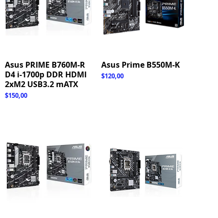
Asus PRIME B760M-R
Hızlı Bakış
Asus Prime B550M-K
Hızlı Bakış
D4 i-1700p DDR HDMI
Fiyat
$120,00
2xM2 USB3.2 mATX
Fiyat
$150,00