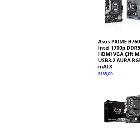
Asus PRIME B76
Hızlı Bakış
Intel 1700p DDR5
HDMI VGA Çift M
USB3.2 AURA RG
mATX
Fiyat
$185,00