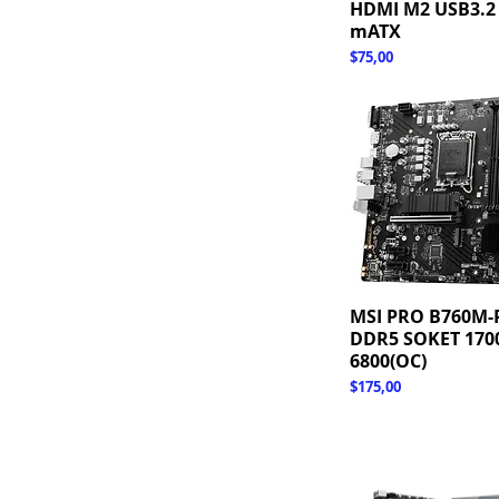
HDMI M2 USB3.2
mATX
Fiyat
$75,00
MSI PRO B760M-
Hızlı Bakış
DDR5 SOKET 170
6800(OC)
Fiyat
$175,00