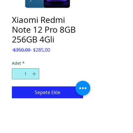
Xiaomi Redmi
Note 12 Pro 8GB
256GB 4Gli
Normal
İndirimli
 $350,00 
$285,00
Fiyat
Fiyat
Adet
*
Sepete Ekle
Renk seçimi için(For colour options):
0542 862 72 72(Whatsapp)