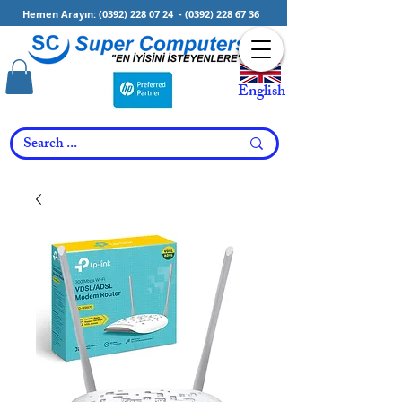
Hemen Arayın:
(0392) 228 07 24
-
(0392) 228 67 36
English