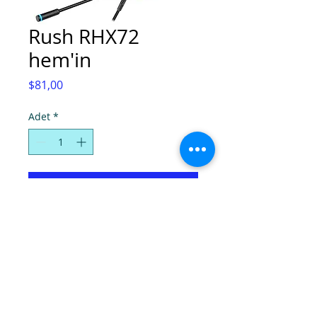
Rush RHX72
hem'in
Fiyat
$81,00
Adet
*
Sepete Ekle
© Super Computers, 2025.
Tel:
(0392) 2280724
-
2286736
, Faks:
2280725
,