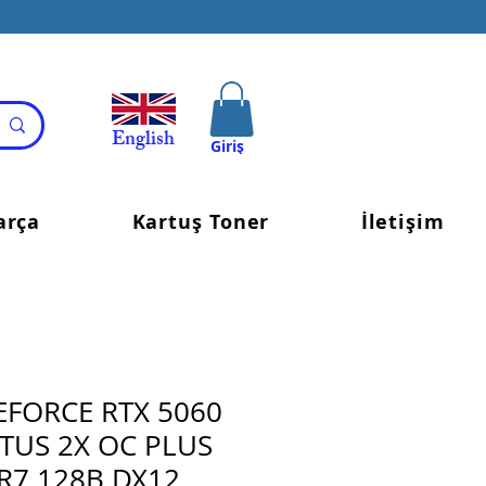
English
Giriş
arça
Kartuş Toner
İletişim
EFORCE RTX 5060
NTUS 2X OC PLUS
R7 128B DX12