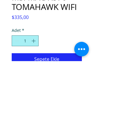
TOMAHAWK WIFI
Fiyat
$335,00
Adet
*
Sepete Ekle
© Super Computers, 2025.
Tel:
(0392) 2280724
-
2286736
, Faks:
2280725
,
E-mail:
info@hpcyprus.com
,
79/C Okullar Yolu, Muhtar Yusuf Galleria
Park Yeri Karşısı, Küçük Kaymaklı, Lefkoşa,
Kıbrıs.