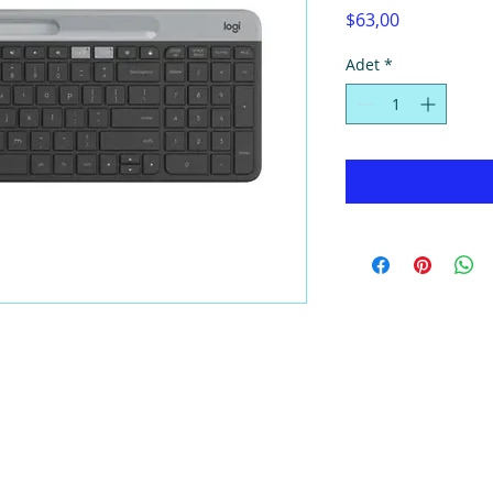
Fiyat
$63,00
Adet
*