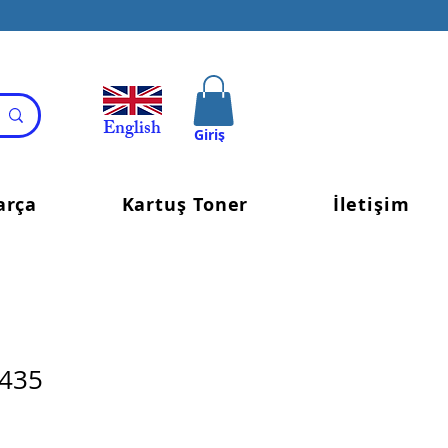
English
Giriş
arça
Kartuş Toner
İletişim
G435