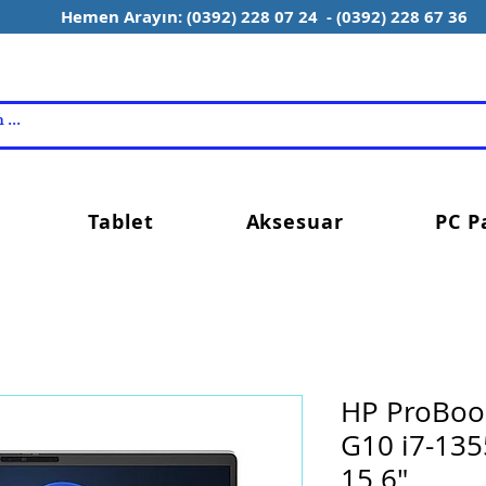
Hemen Arayın: (0392) 228 07 24 - (0392) 228 67 36
Tablet
Aksesuar
PC P
HP ProBoo
G10 i7-13
15.6"