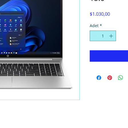
Fiyat
$1.030,00
Adet
*