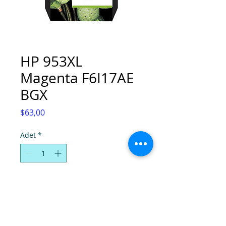
HP 953XL
Magenta F6I17AE
BGX
Fiyat
$63,00
Adet
*
Sepete Ekle