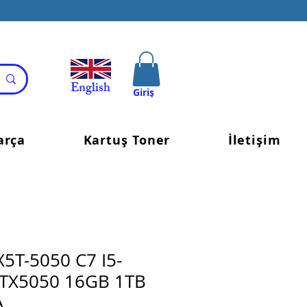
English
Giriş
arça
Kartuş Toner
İletişim
X5T-5050 C7 I5-
TX5050 16GB 1TB
A