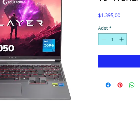
Fiyat
$1.395,00
Adet
*