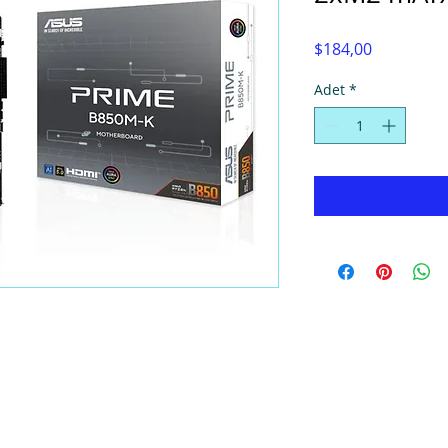
Fiyat
$184,00
Adet
*
© Super Computers, 2025.
Tel: (0392) 2280724- 2286736, Faks: 2280725,
E-mail:
info@hpcyprus.com
,