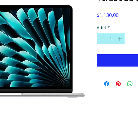
Fiyat
$1.130,00
Adet
*