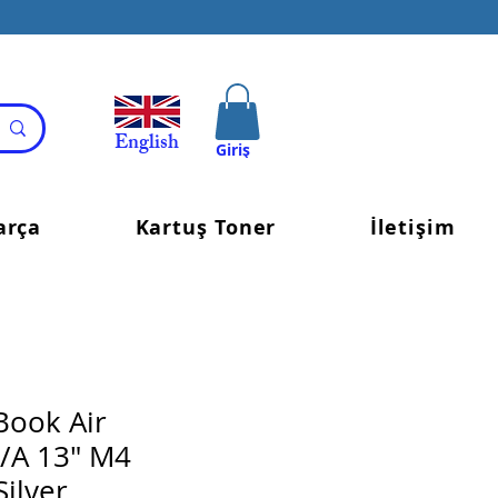
English
Giriş
arça
Kartuş Toner
İletişim
Book Air
A 13" M4
ilver